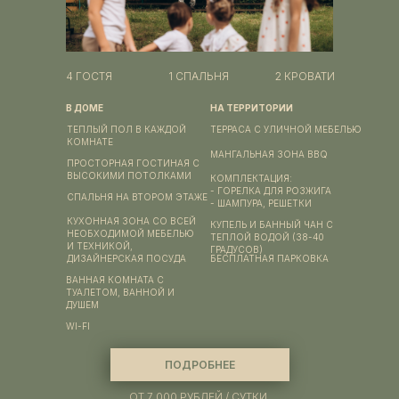
4 ГОСТЯ
1 СПАЛЬНЯ
2 КРОВАТИ
В ДОМЕ
НА ТЕРРИТОРИИ
ТЕПЛЫЙ ПОЛ В КАЖДОЙ
TEРРАСА С УЛИЧНОЙ МЕБЕЛЬЮ
КОМНАТЕ
МАНГАЛЬНАЯ ЗОНА ВВQ
ПРОСТОРНАЯ ГОСТИНАЯ С
ВЫСОКИМИ ПОТОЛКАМИ
КОМПЛЕКТАЦИЯ:
- ГОРЕЛКА ДЛЯ РОЗЖИГА
СПАЛЬНЯ НА ВТОРОМ ЭТАЖЕ
- ШАМПУРА, РЕШЕТКИ
КУХОННАЯ ЗОНА СО ВСЕЙ
КУПЕЛЬ И БАННЫЙ ЧАН С
НЕОБХОДИМОЙ МЕБЕЛЬЮ
ТЕПЛОЙ ВОДОЙ (38-40
И ТЕХНИКОЙ,
ГРАДУСОВ)
ДИЗАЙНЕРСКАЯ ПОСУДА
БЕСПЛАТНАЯ ПАРКОВКА
ВАННАЯ КОМНАТА С
ТУАЛЕТОМ, ВАННОЙ И
ДУШЕМ
WI-FI
ПОДРОБНЕЕ
ОТ 7 000 РУБЛЕЙ / СУТКИ